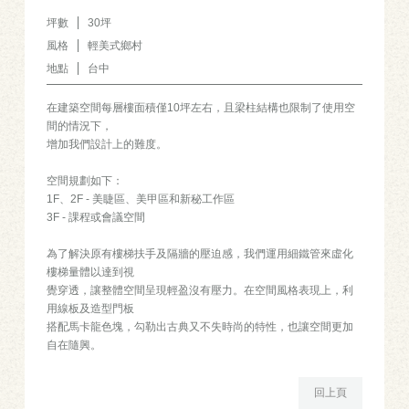
坪數
30坪
風格
輕美式鄉村
地點
台中
在建築空間每層樓面積僅10坪左右，且梁柱結構也限制了使用空
間的情況下，
增加我們設計上的難度。
空間規劃如下：
1F、2F - 美睫區、美甲區和新秘工作區
3F - 課程或會議空間
為了解決原有樓梯扶手及隔牆的壓迫感，我們運用細鐵管來虛化
樓梯量體以達到視
覺穿透，讓整體空間呈現輕盈沒有壓力。在空間風格表現上，利
用線板及造型門板
搭配馬卡龍色塊，勾勒出古典又不失時尚的特性，也讓空間更加
自在隨興。
回上頁